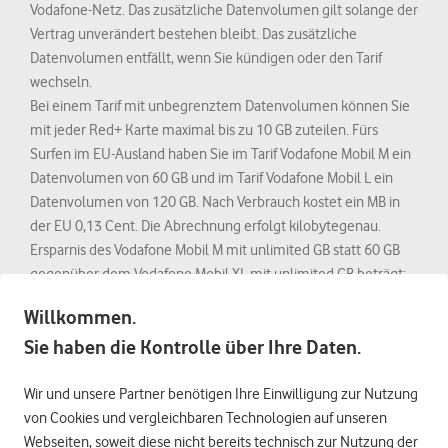
Vodafone-Netz. Das zusätzliche Datenvolumen gilt solange der
Vertrag unverändert bestehen bleibt. Das zusätzliche
Datenvolumen entfällt, wenn Sie kündigen oder den Tarif
wechseln.
Bei einem Tarif mit unbegrenztem Datenvolumen können Sie
mit jeder Red+ Karte maximal bis zu 10 GB zuteilen. Fürs
Surfen im EU-Ausland haben Sie im Tarif Vodafone Mobil M ein
Datenvolumen von 60 GB und im Tarif Vodafone Mobil L ein
Datenvolumen von 120 GB. Nach Verbrauch kostet ein MB in
der EU 0,13 Cent. Die Abrechnung erfolgt kilobytegenau.
Ersparnis des Vodafone Mobil M mit unlimited GB statt 60 GB
gegenüber dem Vodafone Mobil XL mit unlimited GB beträgt:
24 x (79,95€ mtl. GigaMobil XL – 37,46€ mtl. GigaMobil M mit
Willkommen.
minimalem Rabatt) = 1.019€.
Sie haben die Kontrolle über Ihre Daten.
Fehler und Irrtümer vorbehalten.
3
Aktion bis einschließlich 31.08.2026, 16 Uhr:
Wir und unsere Partner benötigen Ihre Einwilligung zur Nutzung
Neukund:innen einer FamilyCard M erhalten einen 100€
von Cookies und vergleichbaren Technologien auf unseren
Amazon-Gutschein. Dadurch reduziert sich Ihr monatlicher
Webseiten, soweit diese nicht bereits technisch zur Nutzung der
Preis in den ersten 24 Monaten um 4,17€ (100€ / 24 Monate)