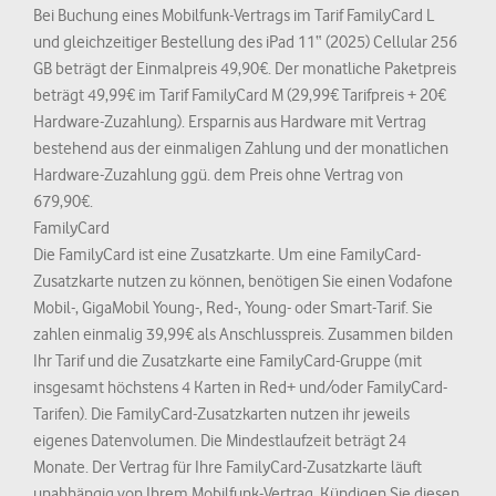
Bei Buchung eines Mobilfunk-Vertrags im Tarif FamilyCard L
und gleichzeitiger Bestellung des iPad 11“ (2025) Cellular 256
GB beträgt der Einmalpreis 49,90€. Der monatliche Paketpreis
beträgt 49,99€ im Tarif FamilyCard M (29,99€ Tarifpreis + 20€
Hardware-Zuzahlung). Ersparnis aus Hardware mit Vertrag
bestehend aus der einmaligen Zahlung und der monatlichen
Hardware-Zuzahlung ggü. dem Preis ohne Vertrag von
679,90€.
FamilyCard
Die FamilyCard ist eine Zusatzkarte. Um eine FamilyCard-
Zusatzkarte nutzen zu können, benötigen Sie einen Vodafone
Mobil-, GigaMobil Young-, Red-, Young- oder Smart-Tarif. Sie
zahlen einmalig 39,99€ als Anschlusspreis. Zusammen bilden
Ihr Tarif und die Zusatzkarte eine FamilyCard-Gruppe (mit
insgesamt höchstens 4 Karten in Red+ und/oder FamilyCard-
Tarifen). Die FamilyCard-Zusatzkarten nutzen ihr jeweils
eigenes Datenvolumen. Die Mindestlaufzeit beträgt 24
Monate. Der Vertrag für Ihre FamilyCard-Zusatzkarte läuft
unabhängig von Ihrem Mobilfunk-Vertrag. Kündigen Sie diesen