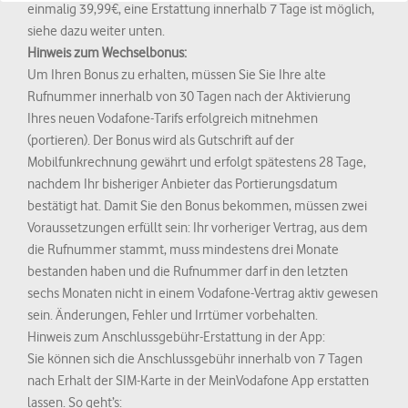
EU/EWR ansässigen, Dienstleistern verarbeitet werden.
einmalig 39,99€, eine Erstattung innerhalb 7 Tage ist möglich,
siehe dazu weiter unten.
Mit
Alle akzeptieren
erteilen Sie Ihre Einwilligung zu allen
Hinweis zum Wechselbonus:
Cookies und der damit verbundenen Datenverarbeitung. Mit
Alle
Um Ihren Bonus zu erhalten, müssen Sie Sie Ihre alte
ablehnen
akzeptieren Sie nur technisch notwendige Cookies, die
Rufnummer innerhalb von 30 Tagen nach der Aktivierung
sicherstellen, dass Sie alle Funktionen der Seite richtig nutzen
Ihres neuen Vodafone-Tarifs erfolgreich mitnehmen
können.
(portieren). Der Bonus wird als Gutschrift auf der
Mobilfunkrechnung gewährt und erfolgt spätestens 28 Tage,
Weitere Informationen zur Datenverarbeitung auf unseren
nachdem Ihr bisheriger Anbieter das Portierungsdatum
Seiten und zu unseren Partnern finden Sie in den
bestätigt hat. Damit Sie den Bonus bekommen, müssen zwei
Öffnet einen neuen Tab.
Datenschutzhinweisen
.
Voraussetzungen erfüllt sein: Ihr vorheriger Vertrag, aus dem
die Rufnummer stammt, muss mindestens drei Monate
bestanden haben und die Rufnummer darf in den letzten
sechs Monaten nicht in einem Vodafone-Vertrag aktiv gewesen
sein. Änderungen, Fehler und Irrtümer vorbehalten.
Hinweis zum Anschlussgebühr-Erstattung in der App:
Sie können sich die Anschlussgebühr innerhalb von 7 Tagen
nach Erhalt der SIM-Karte in der MeinVodafone App erstatten
lassen. So geht’s: