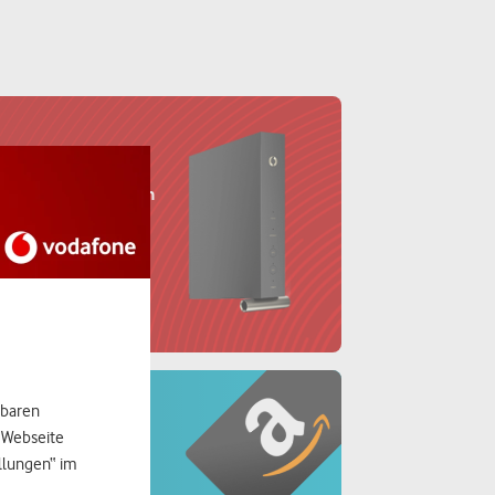
dauerhaftem
 Netz mit
hbaren
und
r Webseite
ellungen“ im