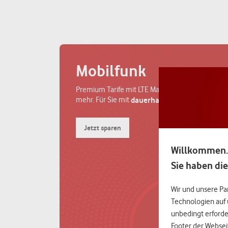
Mobilfunk
Premium Tarife mit LTE Max., GigaDepot und vie
mehr. Für Sie mit
dauerhaftem Mitarbeiter-Ra
Jetzt sparen
Willkommen.
Sie haben die
Wir und unsere Pa
Technologien auf 
unbedingt erforder
Footer der Websei