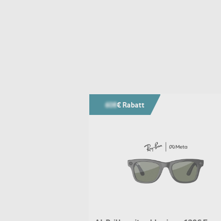
608
€ Rabatt