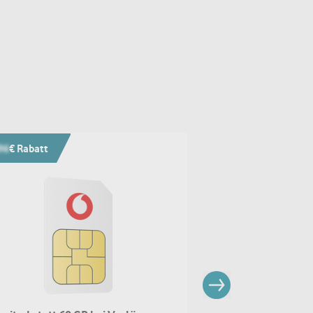
96
€ Rabatt