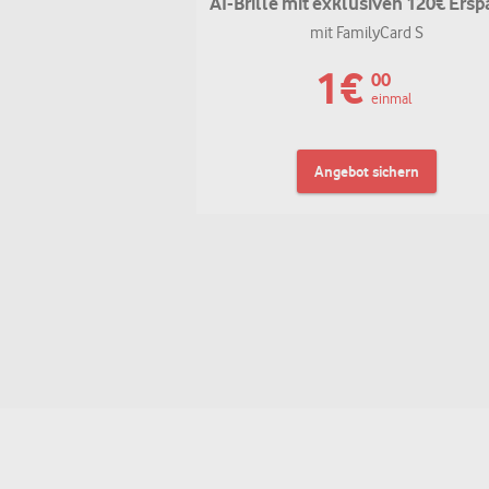
AI-Brille mit exklusiven 120€ Ersp
mit FamilyCard S
1
€
00
einmal
Angebot sichern