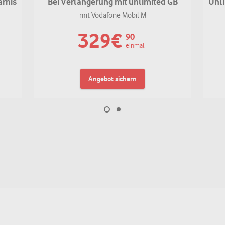
arnis
Bei Verlängerung mit unlimited GB
Unli
mit Vodafone Mobil M
329
€
90
einmal
Angebot sichern