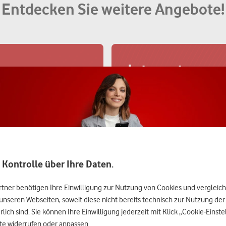
Entdecken Sie weitere Angebote!
Internet
lem
Surfen Sie im leistungsstarken
Mitarbeiter-Rabatt
.
.
batt
Jetzt sparen
 Kontrolle über Ihre Daten.
rtner benötigen Ihre Einwilligung zur Nutzung von Cookies und vergleic
Weitersagen 
unseren Webseiten, soweit diese nicht bereits technisch zur Nutzung de
Gutscheine
lich sind. Sie können Ihre Einwilligung jederzeit mit Klick „Cookie-Einst
te widerrufen oder anpassen.