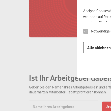
Analyse-Cookies 
wir Ihnen auf Par
anzeigen. Dies ka
geräteübergreifen
Notwendige 
zugeordnet werden
Abgleich mit den 
Alle ablehnen
Datenschutzniveau 
darauf, dass Dein
Dienstleistern ver
Ist Ihr Arbeitgeber dabei
Mit
Alle akzeptier
Datenverarbeitun
Geben Sie den Namen Ihres Arbeitgebers ein und erfa
dass Sie alle Funk
dauerhaften Mitarbeiter-Rabatt profitieren können.
Weitere Informati
Datenschutzhinwe
Je