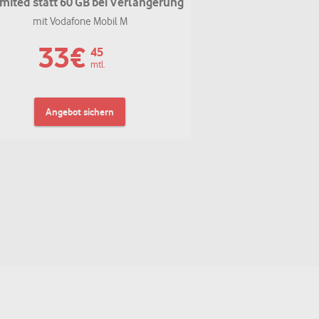
mited statt 60 GB bei Verlängerung
mit Vodafone Mobil M
33
€
45
mtl.
Angebot sichern